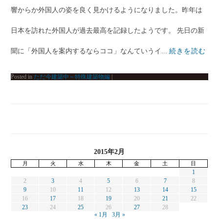
響からか外国人の姿を良く見かけるようになりました。昨年は
日本を訪れた外国人が過去最高を記録したようです。 先日の新
聞に「外国人を案内するならココ」なんていうイ...
続きを読む
Posted in
ただ今建築中～特殊建築物編
|
2015年2月
月
火
水
木
金
土
日
1
2
3
4
5
6
7
8
9
10
11
12
13
14
15
16
17
18
19
20
21
22
23
24
25
26
27
28
« 1月
3月 »