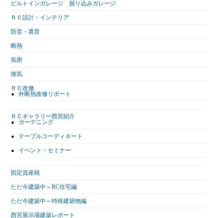
ビルトインガレージ 掘り込みガレージ
ＲＣ設計・インテリア
防音・遮音
断熱
気密
換気
ＲＣ改修
外断熱改修リポート
ＲＣギャラリー西宮紹介
ガーデニング
テーブルコーディネート
イベント・セミナー
固定資産税
ただ今建築中～RC住宅編
ただ今建築中～特殊建築物編
西宮展示場建築レポート