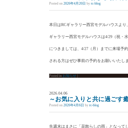
Posted on
2026年4月20日
by
rc-blog
本日はRCギャラリー西宮モデルハウスより
ギャラリー西宮モデルハウスは4/29（祝・
につきましては、4/27（月）までに来場
される方はぜひ事前の予約をお願いいたします
Posted in
お知らせ
|
2026.04.06
～お気に入りと共に過ごす
Posted on
2026年4月6日
by
rc-blog
先週末はまさに「花散らしの雨」となってし