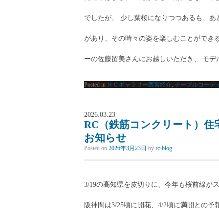
でしたが、 少し葉桜になりつつあるも、あ
があり、その時々の姿を楽しむことができる
ーの佐藤留美さんにお越しいただき、 モデル.
Posted in
ＲＣギャラリー西宮紹介
,
テーブルコーデ
2026.03.23
RC（鉄筋コンクリート）住
お知らせ
Posted on
2026年3月23日
by
rc-blog
3/19の高知県を皮切りに、今年も桜前線が
阪神間は3/25頃に開花、4/2頃に満開と