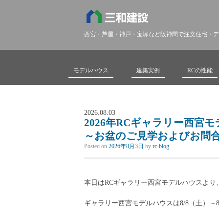
西宮・芦屋・神戸・宝塚など阪神間で注文住宅・デ
モデルハウス
建築実例
RCの性能
2026.08.03
2026年RCギャラリー西宮
～お盆のご見学およびお問
Posted on
2026年8月3日
by
rc-blog
本日はRCギャラリー西宮モデルハウスより
ギャラリー西宮モデルハウスは8/8（土）～8