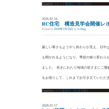
Posted in
スタッフ奮闘記
,
三和の素顔
|
2026.02.16
RC住宅 構造見学会開催レ
Posted on
2026年2月16日
by
rc-blog
厳しい寒さもようやく終わりが見え、日中
も聞かれるようになり、季節の移り変わりが
ました。 長きにわたり地域の皆さまにご愛
をお借りして、これまでお引き立ていただき
Posted in
ただ今建築中～RC住宅編
|
2026.01.17