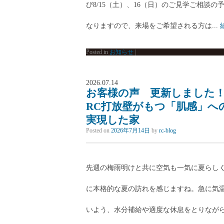
び8/15（土）、16（日）のご見学ご相談
なりますので、来場をご希望される方は...
Posted in
お知らせ
|
2026.07.14
お客様の声 更新しました
RC打放壁がもつ「肌感」へ
実現した家
Posted on
2026年7月14日
by
rc-blog
先週の梅雨明けと共に空気も一気に夏らし
に本格的な夏の訪れを感じますね。急に気
いよう、水分補給や適度な休息をとりながら