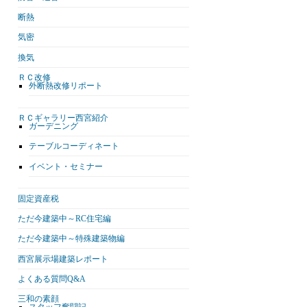
断熱
気密
換気
ＲＣ改修
外断熱改修リポート
ＲＣギャラリー西宮紹介
ガーデニング
テーブルコーディネート
イベント・セミナー
固定資産税
ただ今建築中～RC住宅編
ただ今建築中～特殊建築物編
西宮展示場建築レポート
よくある質問Q&A
三和の素顔