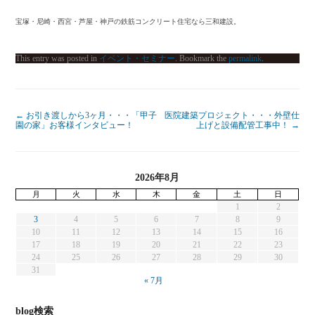
宝塚・尼崎・西宮・芦屋・神戸の鉄筋コンクリート住宅なら三和建設。
This entry was posted in
イベント・セミナー
. Bookmark the
permalink
.
←
お引き渡しから3ヶ月・・・「甲子
医院建築プロジェクト・・・外壁仕
園の家」お客様インタビュー！
上げと設備配管工事中！
→
2026年8月
月
火
水
木
金
土
日
1
2
3
4
5
6
7
8
9
10
11
12
13
14
15
16
17
18
19
20
21
22
23
24
25
26
27
28
29
30
31
« 7月
blog検索