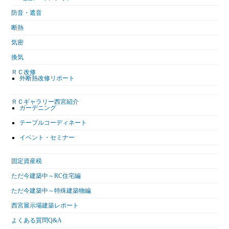
防音・遮音
断熱
気密
換気
ＲＣ改修
外断熱改修リポート
ＲＣギャラリー西宮紹介
ガーデニング
テーブルコーディネート
イベント・セミナー
固定資産税
ただ今建築中～RC住宅編
ただ今建築中～特殊建築物編
西宮展示場建築レポート
よくある質問Q&A