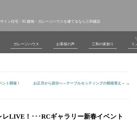
ザイン住宅・RC建物・ガレージハウスを建てるなら三和建設
ガレージハウス
お客様の声
三和の家創り
リ
ベント開催！
お正月から節分へ～テーブルセッティングの模様替え～
→
LIVE！･･･RCギャラリー新春イベント