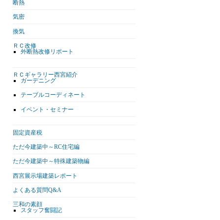
断熱
気密
換気
ＲＣ改修
外断熱改修リポート
ＲＣギャラリー西宮紹介
ガーデニング
テーブルコーディネート
イベント・セミナー
固定資産税
ただ今建築中～RC住宅編
ただ今建築中～特殊建築物編
西宮展示場建築レポート
よくある質問Q&A
三和の素顔
スタッフ奮闘記