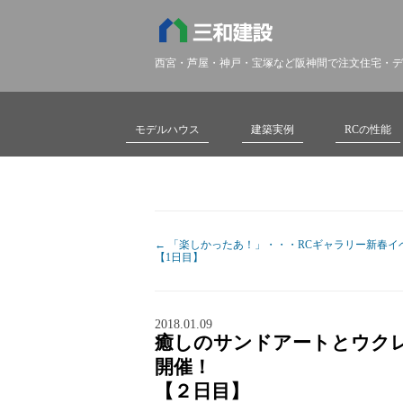
西宮・芦屋・神戸・宝塚など阪神間で注文住宅・デ
モデルハウス
建築実例
RCの性能
←
「楽しかったあ！」・・・RCギャラリー新春イ
【1日目】
2018.01.09
癒しのサンドアートとウクレレ
開催！
【２日目】