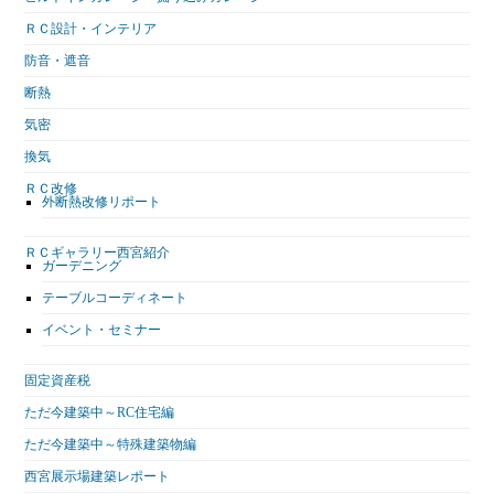
ＲＣ設計・インテリア
防音・遮音
断熱
気密
換気
ＲＣ改修
外断熱改修リポート
ＲＣギャラリー西宮紹介
ガーデニング
テーブルコーディネート
イベント・セミナー
固定資産税
ただ今建築中～RC住宅編
ただ今建築中～特殊建築物編
西宮展示場建築レポート