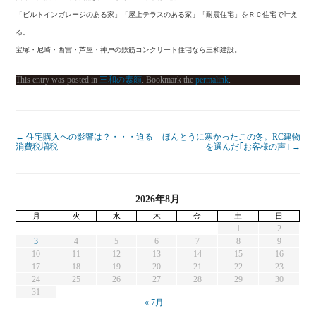
「ビルトインガレージのある家」「屋上テラスのある家」「耐震住宅」をＲＣ住宅で叶え
る。
宝塚・尼崎・西宮・芦屋・神戸の鉄筋コンクリート住宅なら三和建設。
This entry was posted in
三和の素顔
. Bookmark the
permalink
.
←
住宅購入への影響は？・・・迫る
ほんとうに寒かったこの冬。RC建物
消費税増税
を選んだ｢お客様の声｣
→
2026年8月
月
火
水
木
金
土
日
1
2
3
4
5
6
7
8
9
10
11
12
13
14
15
16
17
18
19
20
21
22
23
24
25
26
27
28
29
30
31
« 7月