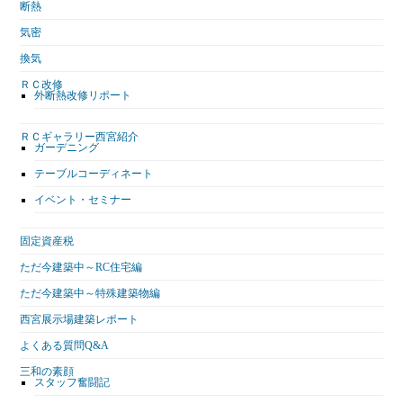
断熱
気密
換気
ＲＣ改修
外断熱改修リポート
ＲＣギャラリー西宮紹介
ガーデニング
テーブルコーディネート
イベント・セミナー
固定資産税
ただ今建築中～RC住宅編
ただ今建築中～特殊建築物編
西宮展示場建築レポート
よくある質問Q&A
三和の素顔
スタッフ奮闘記