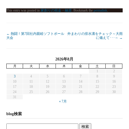
This entry was posted in
家創りの税金・融資
. Bookmark the
permalink
.
←
熱闘！第7回社内親睦ソフトボール
外まわりの排水溝をチェック～大雨
大会
に備えて･･･～
→
2026年8月
月
火
水
木
金
土
日
1
2
3
4
5
6
7
8
9
10
11
12
13
14
15
16
17
18
19
20
21
22
23
24
25
26
27
28
29
30
31
« 7月
blog検索