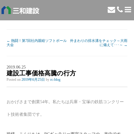
←
熱闘！第7回社内親睦ソフトボール
外まわりの排水溝をチェック～大雨
大会
に備えて･･･～
→
2019.06.25
建設工事価格高騰の行方
Posted on
2019年6月25日
by
rc-blog
おかげさまで創業54年。私たちは兵庫・宝塚の鉄筋コンクリー
ト技術者集団です。