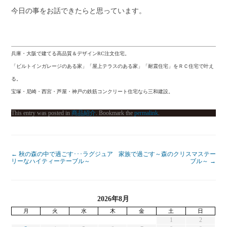
今日の事をお話できたらと思っています。
兵庫・大阪で建てる高品質＆デザインRC注文住宅。
「ビルトインガレージのある家」「屋上テラスのある家」「耐震住宅」をＲＣ住宅で叶え
る。
宝塚・尼崎・西宮・芦屋・神戸の鉄筋コンクリート住宅なら三和建設。
This entry was posted in
商品紹介
. Bookmark the
permalink
.
←
秋の森の中で過ごす･･･ラグジュア
家族で過ごす～森のクリスマステー
リーなハイティーテーブル～
ブル～
→
2026年8月
月
火
水
木
金
土
日
1
2