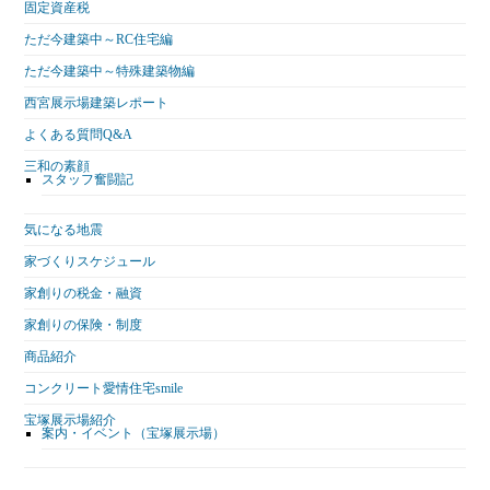
固定資産税
ただ今建築中～RC住宅編
ただ今建築中～特殊建築物編
西宮展示場建築レポート
よくある質問Q&A
三和の素顔
スタッフ奮闘記
気になる地震
家づくりスケジュール
家創りの税金・融資
家創りの保険・制度
商品紹介
コンクリート愛情住宅smile
宝塚展示場紹介
案内・イベント（宝塚展示場）