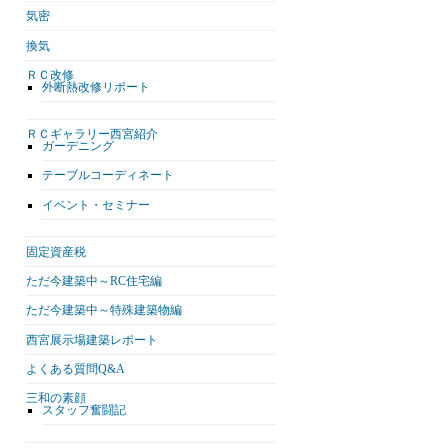
気密
換気
ＲＣ改修
外断熱改修リポート
ＲＣギャラリー西宮紹介
ガーデニング
テーブルコーディネート
イベント・セミナー
固定資産税
ただ今建築中～RC住宅編
ただ今建築中～特殊建築物編
西宮展示場建築レポート
よくある質問Q&A
三和の素顔
スタッフ奮闘記