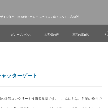
ザイン住宅・RC建物・ガレージハウスを建てるなら三和建設
ガレージハウス
お客様の声
三和の家創り
リ
シャッターゲート
塚の鉄筋コンクリート技術者集団です。 こんにちは。営業の松井で