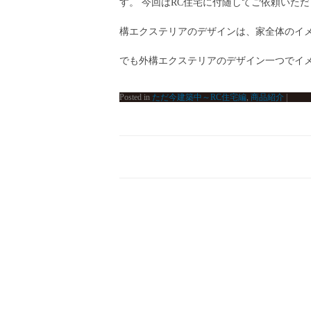
す。 今回はRC住宅に付随してご依頼いただ
構エクステリアのデザインは、家全体のイ
でも外構エクステリアのデザイン一つでイメー
Posted in
ただ今建築中～RC住宅編
,
商品紹介
|