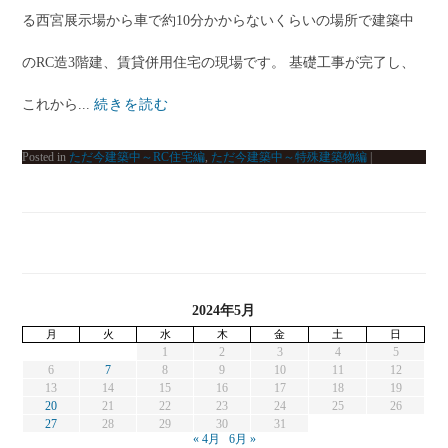
る西宮展示場から車で約10分かからないくらいの場所で建築中
のRC造3階建、賃貸併用住宅の現場です。 基礎工事が完了し、
これから...
続きを読む
Posted in
ただ今建築中～RC住宅編
,
ただ今建築中～特殊建築物編
|
2024年5月
月
火
水
木
金
土
日
1
2
3
4
5
6
7
8
9
10
11
12
13
14
15
16
17
18
19
20
21
22
23
24
25
26
27
28
29
30
31
« 4月
6月 »