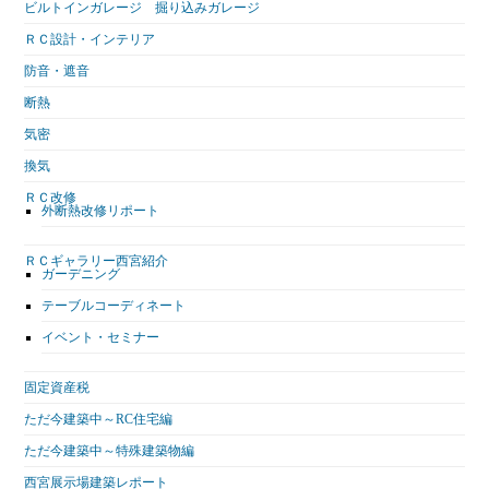
ビルトインガレージ 掘り込みガレージ
ＲＣ設計・インテリア
防音・遮音
断熱
気密
換気
ＲＣ改修
外断熱改修リポート
ＲＣギャラリー西宮紹介
ガーデニング
テーブルコーディネート
イベント・セミナー
固定資産税
ただ今建築中～RC住宅編
ただ今建築中～特殊建築物編
西宮展示場建築レポート