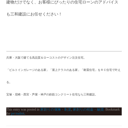
建物だけでなく、お客様にぴったりの住宅ローンのアドバイス
も三和建設にお任せください！
兵庫・大阪で建てる高品質＆ローコストのデザイン注文住宅。
「ビルトインガレージのある家」「屋上テラスのある家」「耐震住宅」をＲＣ住宅で叶え
る。
宝塚・尼崎・西宮・芦屋・神戸の鉄筋コンクリート住宅なら三和建設。
This entry was posted in
家創りの保険・制度
,
家創りの税金・融資
. Bookmark
the
permalink
.