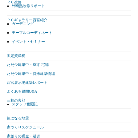
ＲＣ改修
外断熱改修リポート
ＲＣギャラリー西宮紹介
ガーデニング
テーブルコーディネート
イベント・セミナー
固定資産税
ただ今建築中～RC住宅編
ただ今建築中～特殊建築物編
西宮展示場建築レポート
よくある質問Q&A
三和の素顔
スタッフ奮闘記
気になる地震
家づくりスケジュール
家創りの税金・融資