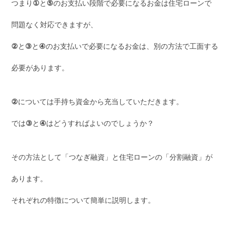
つまり
①
と
⑤
のお支払い段階で必要になるお金は住宅ローンで
問題なく対応できますが、
②
と
③
と
④
のお支払いで必要になるお金は、別の方法で工面する
必要があります。
②
については手持ち資金から充当していただきます。
では
③
と
④
はどうすればよいのでしょうか？
その方法として「つなぎ融資」と住宅ローンの「分割融資」が
あります。
それぞれの特徴について簡単に説明します。