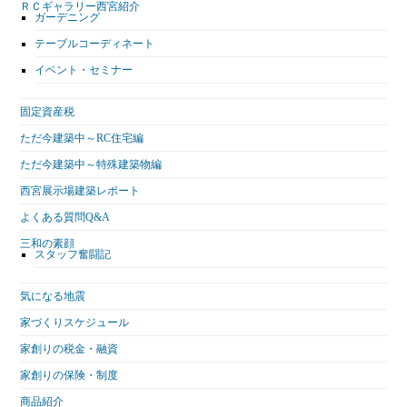
ＲＣギャラリー西宮紹介
ガーデニング
テーブルコーディネート
イベント・セミナー
固定資産税
ただ今建築中～RC住宅編
ただ今建築中～特殊建築物編
西宮展示場建築レポート
よくある質問Q&A
三和の素顔
スタッフ奮闘記
気になる地震
家づくりスケジュール
家創りの税金・融資
家創りの保険・制度
商品紹介