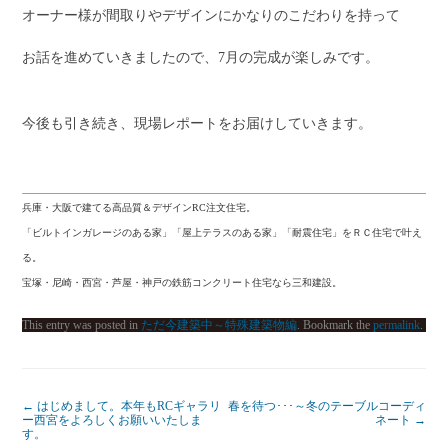
オーナー様が間取りやデザインにかなりのこだわりを持って
お話を進めていきましたので、7月の完成が楽しみです。
今後も引き続き、現場レポートをお届けしていきます。
兵庫・大阪で建てる高品質＆デザインRC注文住宅。
「ビルトインガレージのある家」「屋上テラスのある家」「耐震住宅」をＲＣ住宅で叶え
る。
宝塚・尼崎・西宮・芦屋・神戸の鉄筋コンクリート住宅なら三和建設。
This entry was posted in
ただ今建築中～特殊建築物編
. Bookmark the
permalink
.
←
はじめまして。本年もRCギャラリ
春を待つ･･･～冬のテーブルコーディ
ー西宮をよろしくお願いいたしま
ネート
→
す。