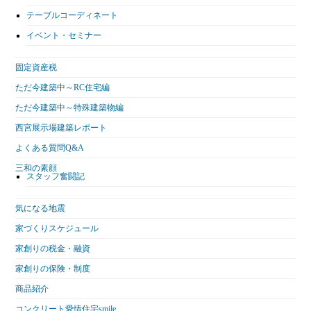
テーブルコーディネート
イベント・セミナー
固定資産税
ただ今建築中～RC住宅編
ただ今建築中～特殊建築物編
西宮展示場建築レポート
よくある質問Q&A
三和の素顔
スタッフ奮闘記
気になる地震
家づくりスケジュール
家創りの税金・融資
家創りの保険・制度
商品紹介
コンクリート愛情住宅smile