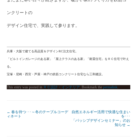
ンクリートの
デザイン住宅で、実践して参ります。
兵庫・大阪で建てる高品質＆デザインRC注文住宅。
「ビルトインガレージのある家」「屋上テラスのある家」「耐震住宅」をＲＣ住宅で叶え
る。
宝塚・尼崎・西宮・芦屋・神戸の鉄筋コンクリート住宅なら三和建設。
This entry was posted in
ＲＣ設計・インテリア
. Bookmark the
permalink
.
←
春を待つ･･･～冬のテーブルコーデ
自然エネルギー活用で快適な住まい
ィネート
を･･･
「パッシブデザインセミナー」のお
知らせ
→