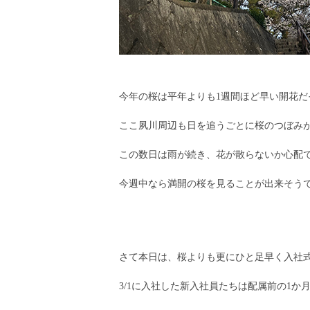
今年の桜は平年よりも1週間ほど早い開花だ
ここ夙川周辺も日を追うごとに桜のつぼみ
この数日は雨が続き、花が散らないか心配
今週中なら満開の桜を見ることが出来そう
さて本日は、桜よりも更にひと足早く入社
3/1に入社した新入社員たちは配属前の1