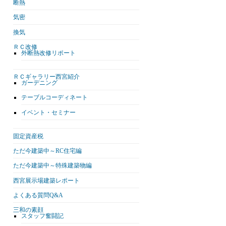
断熱
気密
換気
ＲＣ改修
外断熱改修リポート
ＲＣギャラリー西宮紹介
ガーデニング
テーブルコーディネート
イベント・セミナー
固定資産税
ただ今建築中～RC住宅編
ただ今建築中～特殊建築物編
西宮展示場建築レポート
よくある質問Q&A
三和の素顔
スタッフ奮闘記