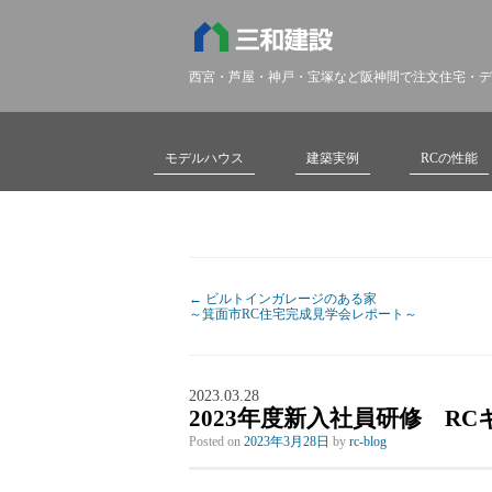
西宮・芦屋・神戸・宝塚など阪神間で注文住宅・デ
モデルハウス
建築実例
RCの性能
←
ビルトインガレージのある家
～箕面市RC住宅完成見学会レポート～
2023.03.28
2023年度新入社員研修 R
Posted on
2023年3月28日
by
rc-blog