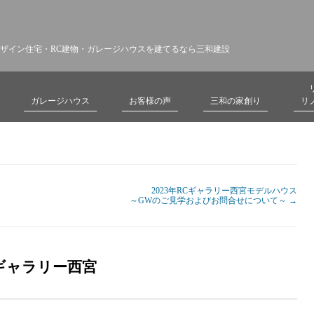
ザイン住宅・RC建物・ガレージハウスを建てるなら三和建設
ガレージハウス
お客様の声
三和の家創り
リ
2023年RCギャラリー西宮モデルハウス
～GWのご見学およびお問合せについて～
→
Cギャラリー西宮