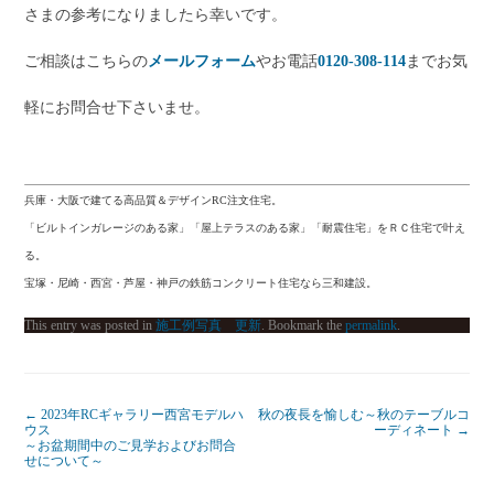
さまの参考になりましたら幸いです。
ご相談はこちらの
メールフォーム
やお電話
0
120-308-114
までお気
軽にお問合せ下さいませ。
兵庫・大阪で建てる高品質＆デザインRC注文住宅。
「ビルトインガレージのある家」「屋上テラスのある家」「耐震住宅」をＲＣ住宅で叶え
る。
宝塚・尼崎・西宮・芦屋・神戸の鉄筋コンクリート住宅なら三和建設。
This entry was posted in
施工例写真 更新
. Bookmark the
permalink
.
←
2023年RCギャラリー西宮モデルハ
秋の夜長を愉しむ～秋のテーブルコ
ウス
ーディネート
→
～お盆期間中のご見学およびお問合
せについて～