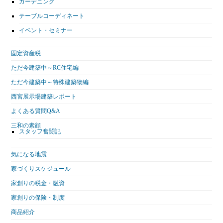
ガーデニング
テーブルコーディネート
イベント・セミナー
固定資産税
ただ今建築中～RC住宅編
ただ今建築中～特殊建築物編
西宮展示場建築レポート
よくある質問Q&A
三和の素顔
スタッフ奮闘記
気になる地震
家づくりスケジュール
家創りの税金・融資
家創りの保険・制度
商品紹介