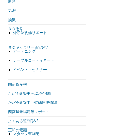
断熱
気密
換気
ＲＣ改修
外断熱改修リポート
ＲＣギャラリー西宮紹介
ガーデニング
テーブルコーディネート
イベント・セミナー
固定資産税
ただ今建築中～RC住宅編
ただ今建築中～特殊建築物編
西宮展示場建築レポート
よくある質問Q&A
三和の素顔
スタッフ奮闘記