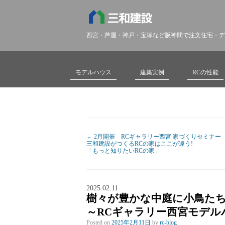
西宮・芦屋・神戸・宝塚など阪神間で注文住宅・デ
モデルハウス
建築実例
RCの性能
←
2月開催 RCギャラリー西宮 家づくりセミナー
三和建設がつくるRCの家はここが違う!
「もっと知りたいRCの家」
2025.02.11
樹々が豊かな中庭に小鳥た
～RCギャラリー西宮モデル
Posted on
2025年2月11日
by
rc-blog