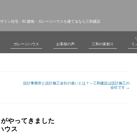
ザイン住宅・RC建物・ガレージハウスを建てるなら三和建設
ガレージハウス
お客様の声
三和の家創り
リ
設計事務所と設計施工会社の違いとは？～三和建設は設計施工の
会社です
→
ちがやってきました
ハウス