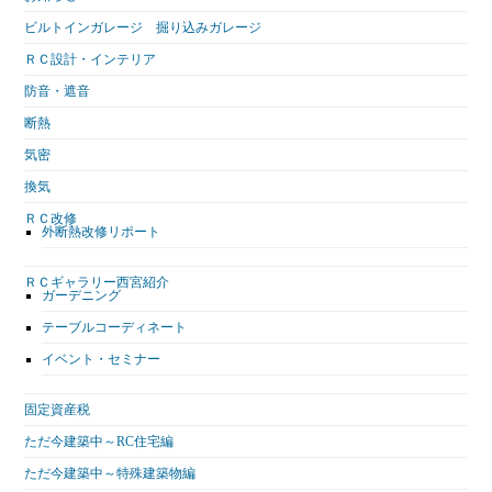
ビルトインガレージ 掘り込みガレージ
ＲＣ設計・インテリア
防音・遮音
断熱
気密
換気
ＲＣ改修
外断熱改修リポート
ＲＣギャラリー西宮紹介
ガーデニング
テーブルコーディネート
イベント・セミナー
固定資産税
ただ今建築中～RC住宅編
ただ今建築中～特殊建築物編