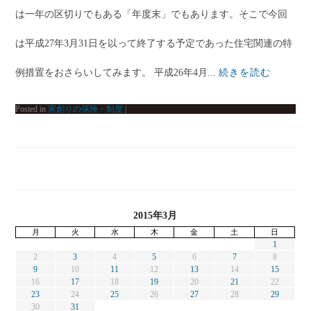
は一年の区切りでもある「年度末」でもあります。そこで今回
は平成27年3月31日を以って終了する予定であった住宅関連の特
例措置をおさらいしてみます。 平成26年4月...
続きを読む
Posted in
家創りの保険・制度
|
2015年3月
月
火
水
木
金
土
日
1
2
3
4
5
6
7
8
9
10
11
12
13
14
15
16
17
18
19
20
21
22
23
24
25
26
27
28
29
30
31