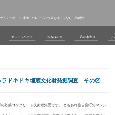
ザイン住宅・RC建物・ガレージハウスを建てるなら三和建設
ガレージハウス
お客様の声
三和の家創り
リ
ハラドキドキ埋蔵文化財発掘調査 その②
塚の鉄筋コンクリート技術者集団です。 ともあれ住吉宮町のマンシ