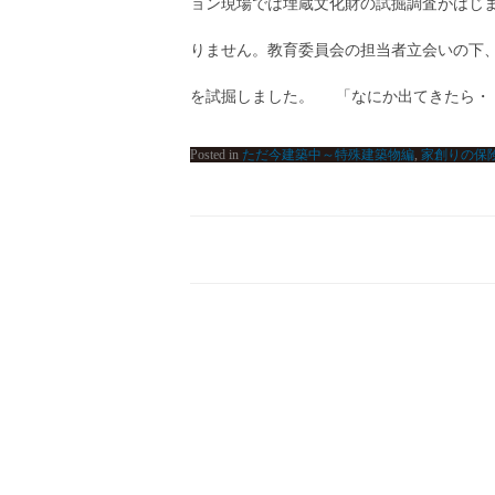
ョン現場では埋蔵文化財の試掘調査がはじま
りません。教育委員会の担当者立会いの下、
を試掘しました。 「なにか出てきたら・・
Posted in
ただ今建築中～特殊建築物編
,
家創りの保