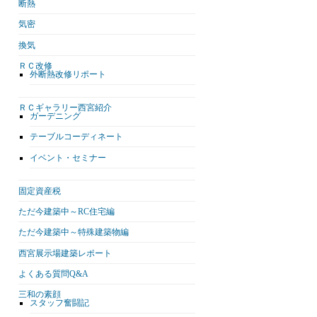
断熱
気密
換気
ＲＣ改修
外断熱改修リポート
ＲＣギャラリー西宮紹介
ガーデニング
テーブルコーディネート
イベント・セミナー
固定資産税
ただ今建築中～RC住宅編
ただ今建築中～特殊建築物編
西宮展示場建築レポート
よくある質問Q&A
三和の素顔
スタッフ奮闘記