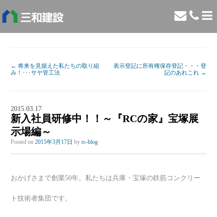
←
将来を見据えた私たちの取り組
表示登記に所有権保存登記・・・登
み！･･･サヤ管工法
記のあれこれ
→
2015.03.17
新入社員研修中！！～『RCの家』宝塚展
示場編～
Posted on
2015年3月17日
by
rc-blog
おかげさまで創業50年。私たちは兵庫・宝塚の鉄筋コンクリー
ト技術者集団です。