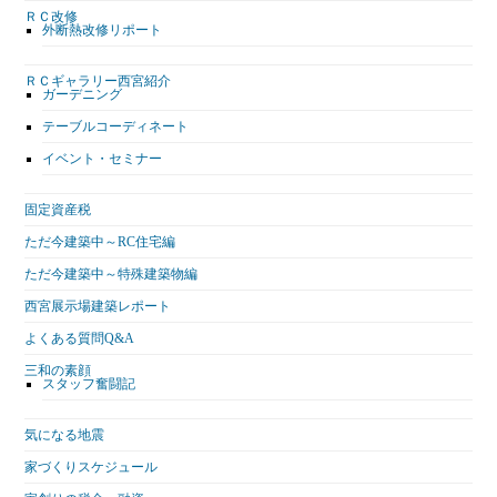
ＲＣ改修
外断熱改修リポート
ＲＣギャラリー西宮紹介
ガーデニング
テーブルコーディネート
イベント・セミナー
固定資産税
ただ今建築中～RC住宅編
ただ今建築中～特殊建築物編
西宮展示場建築レポート
よくある質問Q&A
三和の素顔
スタッフ奮闘記
気になる地震
家づくりスケジュール