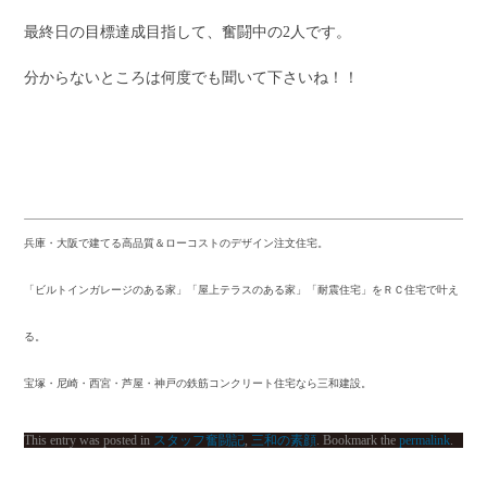
最終日の目標達成目指して、奮闘中の2人です。
分からないところは何度でも聞いて下さいね！！
兵庫・大阪で建てる高品質＆ローコストのデザイン注文住宅。
「ビルトインガレージのある家」「屋上テラスのある家」「耐震住宅」をＲＣ住宅で叶え
る。
宝塚・尼崎・西宮・芦屋・神戸の鉄筋コンクリート住宅なら三和建設。
This entry was posted in
スタッフ奮闘記
,
三和の素顔
. Bookmark the
permalink
.