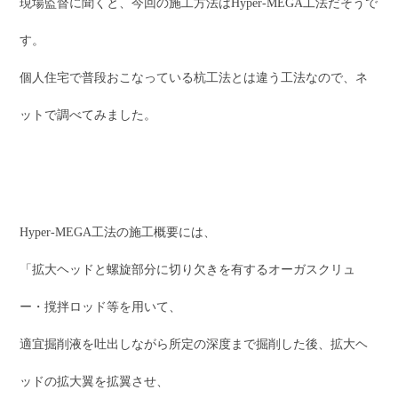
現場監督に聞くと、今回の施工方法はHyper-MEGA工法だそうで
す。
個人住宅で普段おこなっている杭工法とは違う工法なので、ネ
ットで調べてみました。
Hyper-MEGA工法の施工概要には、
「拡大ヘッドと螺旋部分に切り欠きを有するオーガスクリュ
ー・撹拌ロッド等を用いて、
適宜掘削液を吐出しながら所定の深度まで掘削した後、拡大ヘ
ッドの拡大翼を拡翼させ、