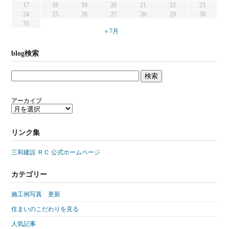
17
18
19
20
21
22
23
24
25
26
27
28
29
30
31
« 7月
blog検索
アーカイブ
リンク集
三和建設 ＲＣ 公式ホームページ
カテゴリー
施工例写真 更新
住まいのこだわりを見る
人気記事