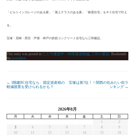
「ビルトインガレージのある家」「屋上テラスのある家」「耐震住宅」をＲＣ住宅で叶え
る。
宝塚・尼崎・西宮・芦屋・神戸の鉄筋コンクリート住宅なら三和建設。
This entry was posted in
ただ今建築中～特殊建築物編
,
三和の素顔
. Bookmark
the
permalink
.
←
3階建RC住宅なら、固定資産税の
宝塚は第7位！！関西の住みたい街ラ
軽減措置を受けられるかも？
ンキング
→
2026年8月
月
火
水
木
金
土
日
1
2
3
4
5
6
7
8
9
10
11
12
13
14
15
16