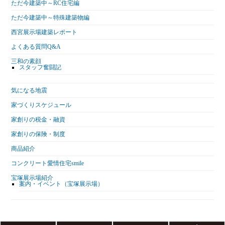
ただ今建築中～RC住宅編
ただ今建築中～特殊建築物編
西宮展示場建築レポート
よくある質問Q&A
三和の素顔
スタッフ奮闘記
気になる地震
家づくりスケジュール
家創りの税金・融資
家創りの保険・制度
商品紹介
コンクリート愛情住宅smile
宝塚展示場紹介
案内・イベント（宝塚展示場）