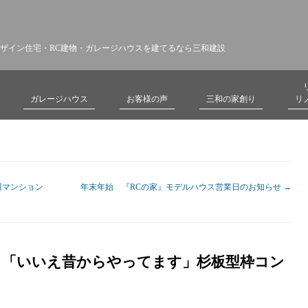
ザイン住宅・RC建物・ガレージハウスを建てるなら三和建設
ガレージハウス
お客様の声
三和の家創り
リ
川マンション
年末年始 『RCの家』モデルハウス営業日のお知らせ
→
」「いいえ昔からやってます」杉板型枠コン