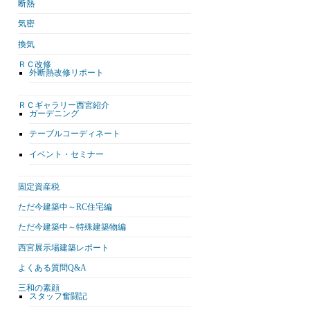
断熱
気密
換気
ＲＣ改修
外断熱改修リポート
ＲＣギャラリー西宮紹介
ガーデニング
テーブルコーディネート
イベント・セミナー
固定資産税
ただ今建築中～RC住宅編
ただ今建築中～特殊建築物編
西宮展示場建築レポート
よくある質問Q&A
三和の素顔
スタッフ奮闘記