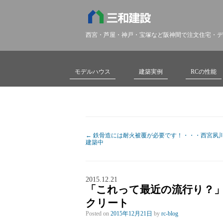
西宮・芦屋・神戸・宝塚など阪神間で注文住宅・デ
モデルハウス
建築実例
RCの性能
←
鉄骨造には耐火被覆が必要です！・・・西宮夙
建築中
2015.12.21
「これって最近の流行り？
クリート
Posted on
2015年12月21日
by
rc-blog