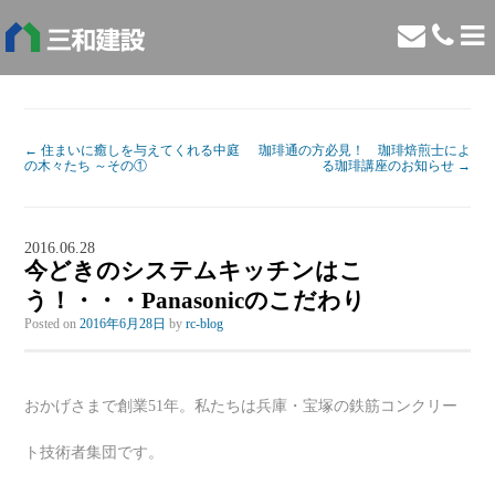
←
住まいに癒しを与えてくれる中庭
珈琲通の方必見！ 珈琲焙煎士によ
の木々たち ～その①
る珈琲講座のお知らせ
→
2016.06.28
今どきのシステムキッチンはこ
う！・・・Panasonicのこだわり
Posted on
2016年6月28日
by
rc-blog
おかげさまで創業51年。私たちは兵庫・宝塚の鉄筋コンクリー
ト技術者集団です。