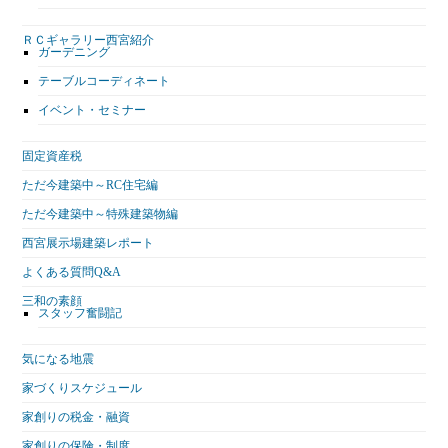
ＲＣギャラリー西宮紹介
ガーデニング
テーブルコーディネート
イベント・セミナー
固定資産税
ただ今建築中～RC住宅編
ただ今建築中～特殊建築物編
西宮展示場建築レポート
よくある質問Q&A
三和の素顔
スタッフ奮闘記
気になる地震
家づくりスケジュール
家創りの税金・融資
家創りの保険・制度