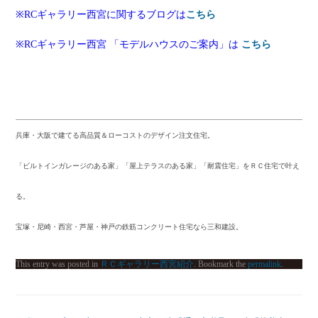
※RCギャラリー西宮に関するブログは
こちら
※RCギャラリー西宮 「モデルハウスのご案内」は
こちら
兵庫・大阪で建てる高品質＆ローコストのデザイン注文住宅。
「ビルトインガレージのある家」「屋上テラスのある家」「耐震住宅」をＲＣ住宅で叶え
る。
宝塚・尼崎・西宮・芦屋・神戸の鉄筋コンクリート住宅なら三和建設。
This entry was posted in
ＲＣギャラリー西宮紹介
. Bookmark the
permalink
.