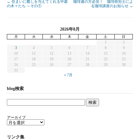
←
住まいに癒しを与えてくれる中庭
珈琲通の方必見！ 珈琲焙煎士によ
の木々たち ～その①
る珈琲講座のお知らせ
→
2026年8月
月
火
水
木
金
土
日
1
2
3
4
5
6
7
8
9
10
11
12
13
14
15
16
17
18
19
20
21
22
23
24
25
26
27
28
29
30
31
« 7月
blog検索
アーカイブ
リンク集