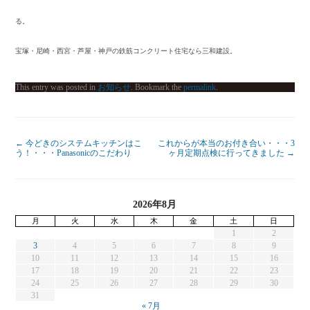
る。
宝塚・尼崎・西宮・芦屋・神戸の鉄筋コンクリート住宅なら三和建設。
This entry was posted in
お知らせ
. Bookmark the
permalink
.
←
今どきのシステムキッチンはこ
これからが本当のお付き合い・・・3
う！・・・Panasonicのこだわり
ヶ月定期点検に行ってきました
→
2026年8月
月
火
水
木
金
土
日
1
2
3
4
5
6
7
8
9
10
11
12
13
14
15
16
17
18
19
20
21
22
23
24
25
26
27
28
29
30
31
« 7月