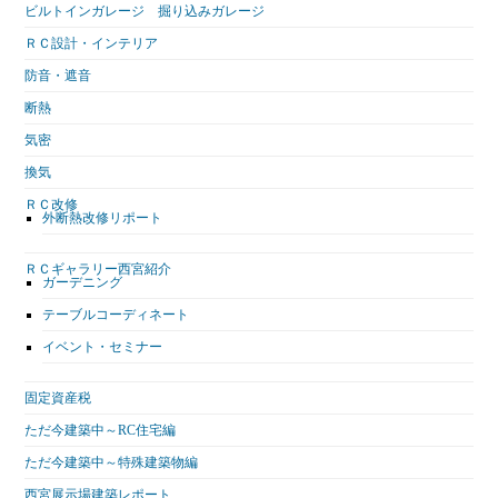
ビルトインガレージ 掘り込みガレージ
ＲＣ設計・インテリア
防音・遮音
断熱
気密
換気
ＲＣ改修
外断熱改修リポート
ＲＣギャラリー西宮紹介
ガーデニング
テーブルコーディネート
イベント・セミナー
固定資産税
ただ今建築中～RC住宅編
ただ今建築中～特殊建築物編
西宮展示場建築レポート