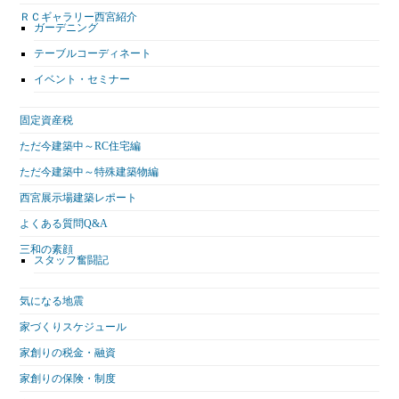
ＲＣギャラリー西宮紹介
ガーデニング
テーブルコーディネート
イベント・セミナー
固定資産税
ただ今建築中～RC住宅編
ただ今建築中～特殊建築物編
西宮展示場建築レポート
よくある質問Q&A
三和の素顔
スタッフ奮闘記
気になる地震
家づくりスケジュール
家創りの税金・融資
家創りの保険・制度