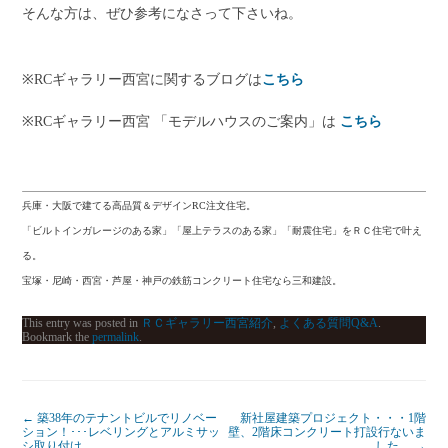
そんな方は、ぜひ参考になさって下さいね。
※RCギャラリー西宮に関するブログは
こちら
※RCギャラリー西宮 「モデルハウスのご案内」は
こちら
兵庫・大阪で建てる高品質＆デザインRC注文住宅。
「ビルトインガレージのある家」「屋上テラスのある家」「耐震住宅」をＲＣ住宅で叶え
る。
宝塚・尼崎・西宮・芦屋・神戸の鉄筋コンクリート住宅なら三和建設。
This entry was posted in
ＲＣギャラリー西宮紹介
,
よくある質問Q&A
.
Bookmark the
permalink
.
←
築38年のテナントビルでリノベー
新社屋建築プロジェクト・・・1階
ション！･･･レベリングとアルミサッ
壁、2階床コンクリート打設行ないま
シ取り付け
した。
→