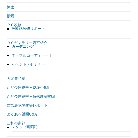
気密
換気
ＲＣ改修
外断熱改修リポート
ＲＣギャラリー西宮紹介
ガーデニング
テーブルコーディネート
イベント・セミナー
固定資産税
ただ今建築中～RC住宅編
ただ今建築中～特殊建築物編
西宮展示場建築レポート
よくある質問Q&A
三和の素顔
スタッフ奮闘記