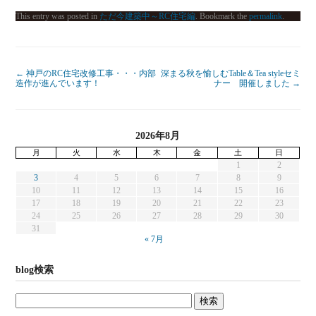
This entry was posted in
ただ今建築中～RC住宅編
. Bookmark the
permalink
.
←
神戸のRC住宅改修工事・・・内部
深まる秋を愉しむTable＆Tea styleセミ
造作が進んでいます！
ナー 開催しました
→
2026年8月
月
火
水
木
金
土
日
1
2
3
4
5
6
7
8
9
10
11
12
13
14
15
16
17
18
19
20
21
22
23
24
25
26
27
28
29
30
31
« 7月
blog検索