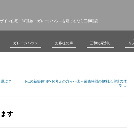
ザイン住宅・RC建物・ガレージハウスを建てるなら三和建設
ガレージハウス
お客様の声
三和の家創り
リ
う選ぶ？
RCの新築住宅をお考えの方々へ①～業務時間の規制と現場の体
制
→
てます