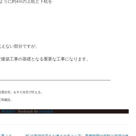
ように約4ｍの上杭と下杭を
見えない部分ですが、
で建築工事の基礎となる重要な工事になります。
耐震住宅」をＲＣ住宅で叶える。
三和建設。
,
商品紹介
. Bookmark the
permalink
.
う選ぶ？
RCの新築住宅をお考えの方々へ①～業務時間の規制と現場の体