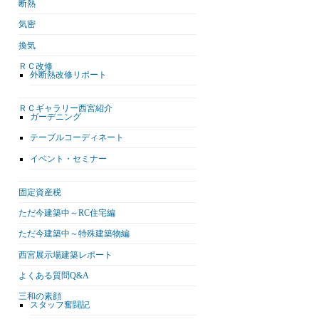
断熱
気密
換気
ＲＣ改修
外断熱改修リポート
ＲＣギャラリー西宮紹介
ガーデニング
テーブルコーディネート
イベント・セミナー
固定資産税
ただ今建築中～RC住宅編
ただ今建築中～特殊建築物編
西宮展示場建築レポート
よくある質問Q&A
三和の素顔
スタッフ奮闘記