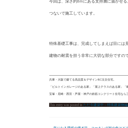
今回は、深さ約8ｍにある支持層に届かせる
つないで施工しています。
特殊基礎工事は、完成してしまえば目には
建物の耐震を担う非常に大切な部分ですの
兵庫・大阪で建てる高品質＆デザインRC注文住宅。
「ビルトインガレージのある家」「屋上テラスのある家」「
宝塚・尼崎・西宮・芦屋・神戸の鉄筋コンクリート住宅なら
This entry was posted in
ただ今建築中～特殊建築物編
←
気になる壁紙の継ぎ目～コーキング材の色はど