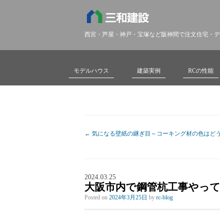
西宮・芦屋・神戸・宝塚など阪神間で注文住宅・デ
モデルハウス
建築実例
RCの性能
←
気になる壁紙の継ぎ目～コーキング材の色はど
2024.03.25
大阪市内で鋼管杭工事やっ
Posted on
2024年3月25日
by
rc-blog