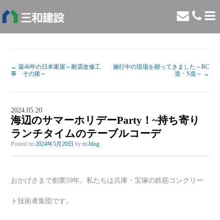
←
築46年の日本家屋～耐震改修工
施行中の現場を廻ってきました～RC
事 その後～
造・S造～
→
2024.05.20
海辺のサマーホリデーParty！~持ち寄り
ランチタイムのテーブルコーデ
Posted on
2024年5月20日
by
rc-blog
おかげさまで創業59年。私たちは兵庫・宝塚の鉄筋コンクリー
ト技術者集団です。