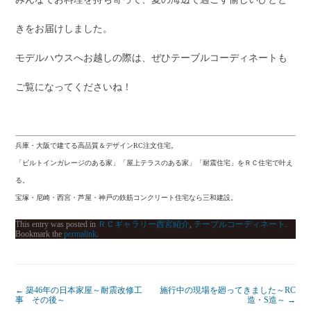
きをお届けしました。
モデルハウスへお越しの際は、ぜひテーブルコーディネートも
ご覧になってくださいね！
兵庫・大阪で建てる高品質＆デザインRC注文住宅。
「ビルトインガレージのある家」「屋上テラスのある家」「耐震住宅」をＲＣ住宅で叶え
る。
宝塚・尼崎・西宮・芦屋・神戸の鉄筋コンクリート住宅なら三和建設。
This entry was posted in
ＲＣギャラリー西宮紹介
,
テーブルコーディネート
.
Bookmark the
permalink
.
←
築46年の日本家屋～耐震改修工
施行中の現場を廻ってきました～RC
事 その後～
造・S造～
→