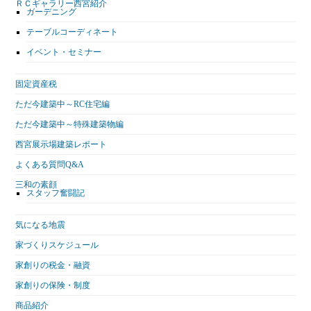
ＲＣギャラリー西宮紹介
ガーデニング
テーブルコーディネート
イベント・セミナー
固定資産税
ただ今建築中～RC住宅編
ただ今建築中～特殊建築物編
西宮展示場建築レポート
よくある質問Q&A
三和の素顔
スタッフ奮闘記
気になる地震
家づくりスケジュール
家創りの税金・融資
家創りの保険・制度
商品紹介