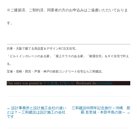
※ご建築済、ご契約済、同業者の方のお申込みはご遠慮いただいておりま
す。
兵庫・大阪で建てる高品質＆デザインRC注文住宅。
「ビルトインガレージのある家」「屋上テラスのある家」「耐震住宅」をＲＣ住宅で叶え
る。
宝塚・尼崎・西宮・芦屋・神戸の鉄筋コンクリート住宅なら三和建設。
This entry was posted in
ＲＣ改修
,
お知らせ
. Bookmark the
permalink
.
←
設計事務所と設計施工会社の違い
三和建設60周年記念旅行～沖縄 那
とは？～三和建設は設計施工の会社
覇 首里城・本部半島の旅～
→
です