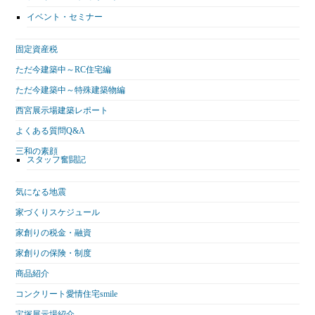
イベント・セミナー
固定資産税
ただ今建築中～RC住宅編
ただ今建築中～特殊建築物編
西宮展示場建築レポート
よくある質問Q&A
三和の素顔
スタッフ奮闘記
気になる地震
家づくりスケジュール
家創りの税金・融資
家創りの保険・制度
商品紹介
コンクリート愛情住宅smile
宝塚展示場紹介