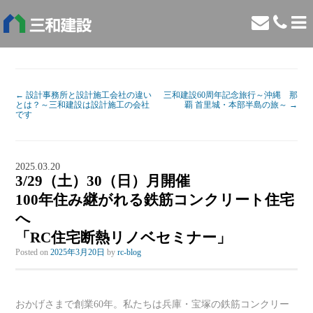
←
設計事務所と設計施工会社の違い
三和建設60周年記念旅行～沖縄 那
とは？～三和建設は設計施工の会社
覇 首里城・本部半島の旅～
→
です
2025.03.20
3/29（土）30（日）月開催
100年住み継がれる鉄筋コンクリート住宅
へ
「RC住宅断熱リノベセミナー」
Posted on
2025年3月20日
by
rc-blog
おかげさまで創業60年。私たちは兵庫・宝塚の鉄筋コンクリー