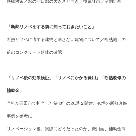
熱橋対策／窓の開口部の大きさと向き／換気計画／空調計画
「断熱リノベをする前に知っておきたいこと」
断熱リノベに適する建物と適さない建物について／断熱施工の
前のコンクリート躯体の確認
「リノベ後の効果検証」「リノベにかかる費用」「断熱改修の
補助金」
当社が三田市で担当した築40年のRC造２階建、40坪の断熱改修
事例を参考に、
リノベーション後、実際にどうだったのか、費用面、補助金制