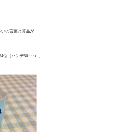
らいの言葉と賞品が
位（ハンデ50･･･）、