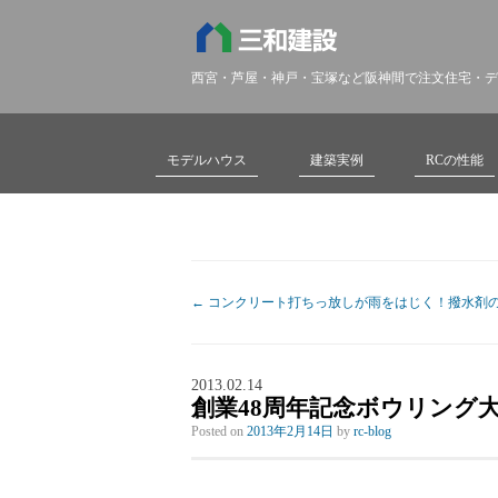
西宮・芦屋・神戸・宝塚など阪神間で注文住宅・デ
モデルハウス
建築実例
RCの性能
←
コンクリート打ちっ放しが雨をはじく！撥水剤
2013.02.14
創業48周年記念ボウリング
Posted on
2013年2月14日
by
rc-blog