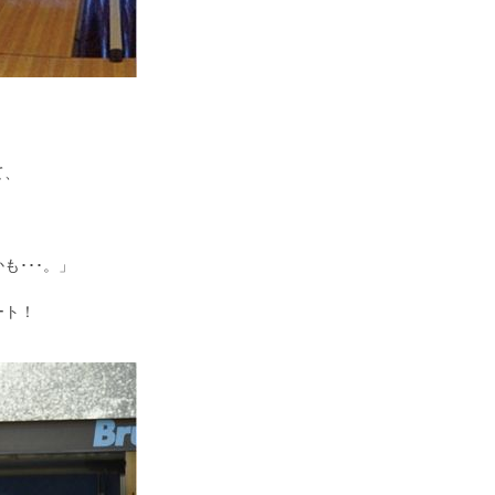
て、
も･･･。」
ート！