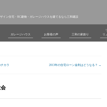
ザイン住宅・RC建物・ガレージハウスを建てるなら三和建設
ガレージハウス
お客様の声
三和の家創り
リ
のチカラ
2013年の住宅ローン金利はどうなる？
→
大会