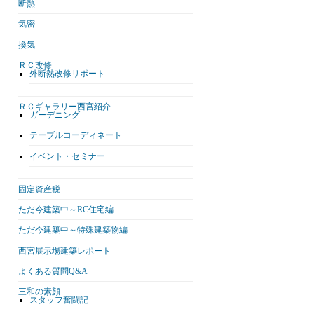
断熱
気密
換気
ＲＣ改修
外断熱改修リポート
ＲＣギャラリー西宮紹介
ガーデニング
テーブルコーディネート
イベント・セミナー
固定資産税
ただ今建築中～RC住宅編
ただ今建築中～特殊建築物編
西宮展示場建築レポート
よくある質問Q&A
三和の素顔
スタッフ奮闘記