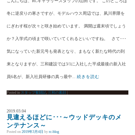
こんにちは、RCギャラリースタッフの山田です。 このところは
冬に逆戻りの寒さですが、モデルハウス周辺では、夙川界隈を
にぎわす桜が次々と咲き始めています。 満開は週末頃でしょう
か？入学式の頃まで咲いていてくれるといいですね。 さて･･･
気になっていた新元号も発表となり、まもなく新たな時代の到
来となりますが、三和建設では3/1に入社した平成最後の新入社
員6名が、新入社員研修の真っ最中...
続きを読む
Posted in
スタッフ奮闘記
,
三和の素顔
|
2019.03.04
見違えるほどに･･･～ウッドデッキのメ
ンテナンス～
Posted on
2019年3月4日
by
rc-blog