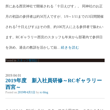
所にある西宮神社で開催される「十日えびす」。 同神社のお正
月の初詣の参拝者は約50万人ですが、1/9～1/11までの3日間開催
される｢十日えびす｣はその倍、約100万人に上る参拝者で賑わい
ます。RCギャラリー西宮のスタッフも年末から部署内で参拝日
を決め、過去の教訓を活かして始...
続きを読む
Posted in
スタッフ奮闘記
|
2019.04.01
2019年度 新入社員研修～RCギャラリー
西宮～
Posted on
2019年4月1日
by
rc-blog