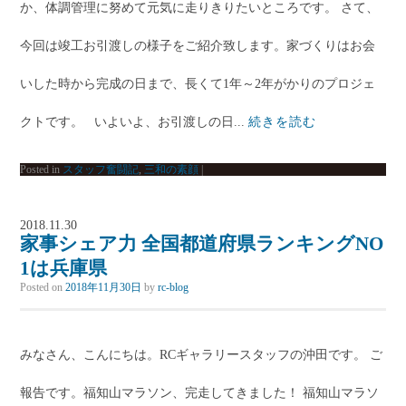
か、体調管理に努めて元気に走りきりたいところです。 さて、
今回は竣工お引渡しの様子をご紹介致します。家づくりはお会
いした時から完成の日まで、長くて1年～2年がかりのプロジェ
クトです。 いよいよ、お引渡しの日...
続きを読む
Posted in
スタッフ奮闘記
,
三和の素顔
|
2018.11.30
家事シェア力 全国都道府県ランキングNO
1は兵庫県
Posted on
2018年11月30日
by
rc-blog
みなさん、こんにちは。RCギャラリースタッフの沖田です。 ご
報告です。福知山マラソン、完走してきました！ 福知山マラソ