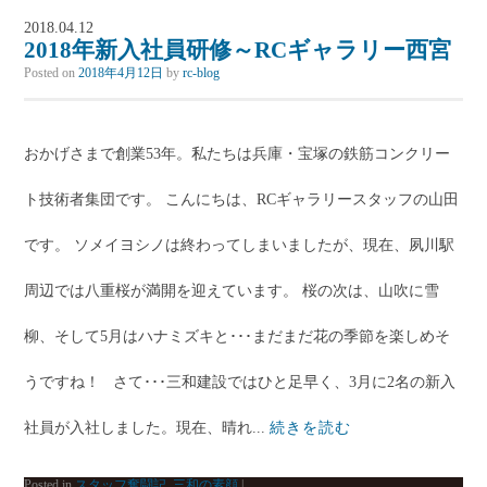
2018.04.12
2018年新入社員研修～RCギャラリー西宮
Posted on
2018年4月12日
by
rc-blog
おかげさまで創業53年。私たちは兵庫・宝塚の鉄筋コンクリー
ト技術者集団です。 こんにちは、RCギャラリースタッフの山田
です。 ソメイヨシノは終わってしまいましたが、現在、夙川駅
周辺では八重桜が満開を迎えています。 桜の次は、山吹に雪
柳、そして5月はハナミズキと･･･まだまだ花の季節を楽しめそ
うですね！ さて･･･三和建設ではひと足早く、3月に2名の新入
社員が入社しました。現在、晴れ...
続きを読む
Posted in
スタッフ奮闘記
,
三和の素顔
|