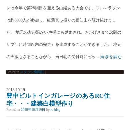
ンは今年で第28回目を迎える由緒ある大会です。フルマラソン
は約8000人が参加し、紅葉真っ盛りの福知山を駆け抜けまし
た。 地元の方の温かい声援にも励まされ、おかげさまで念願の
サブ4（4時間以内の完走）を達成することができました。 地元
の声援もさることながら、当日朝の受付時にゼッ...
続きを読む
Posted in
スタッフ奮闘記
|
2018.10.19
豊中ビルトインガレージのあるRC住
宅・・・建築白模型作り
Posted on
2018年10月19日
by
rc-blog