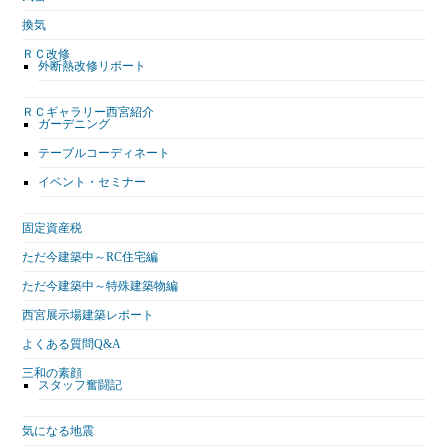
換気
ＲＣ改修
外断熱改修リポート
ＲＣギャラリー西宮紹介
ガーデニング
テーブルコーディネート
イベント・セミナー
固定資産税
ただ今建築中～RC住宅編
ただ今建築中～特殊建築物編
西宮展示場建築レポート
よくある質問Q&A
三和の素顔
スタッフ奮闘記
気になる地震