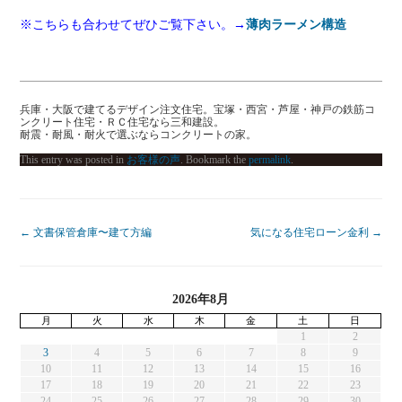
※こちらも合わせてぜひご覧下さい。→
薄肉ラーメン構造
兵庫・大阪で建てるデザイン注文住宅。宝塚・西宮・芦屋・神戸の鉄筋コ
ンクリート住宅・ＲＣ住宅なら三和建設。
耐震・耐風・耐火で選ぶならコンクリートの家。
This entry was posted in
お客様の声
. Bookmark the
permalink
.
←
文書保管倉庫〜建て方編
気になる住宅ローン金利
→
2026年8月
月
火
水
木
金
土
日
1
2
3
4
5
6
7
8
9
10
11
12
13
14
15
16
17
18
19
20
21
22
23
24
25
26
27
28
29
30