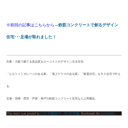
※前回の記事はこちらから→
鉄筋コンクリートで創るデザイン
住宅･･･足場が取れました！
兵庫・大阪で建てる高品質＆ローコストのデザイン注文住宅。
「ビルトインガレージのある家」「屋上テラスのある家」「耐震住宅」をＲＣ住宅で叶え
る。
宝塚・尼崎・西宮・芦屋・神戸の鉄筋コンクリート住宅なら三和建設。
This entry was posted in
ただ今建築中～RC住宅編
. Bookmark the
permalink
.