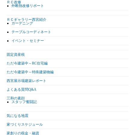
ＲＣ改修
外断熱改修リポート
ＲＣギャラリー西宮紹介
ガーデニング
テーブルコーディネート
イベント・セミナー
固定資産税
ただ今建築中～RC住宅編
ただ今建築中～特殊建築物編
西宮展示場建築レポート
よくある質問Q&A
三和の素顔
スタッフ奮闘記
気になる地震
家づくりスケジュール
家創りの税金・融資