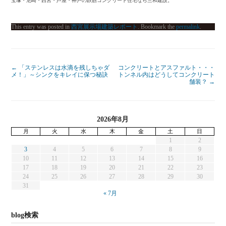
宝塚・尼崎・西宮・芦屋・神戸の鉄筋コンクリート住宅なら三和建設。
This entry was posted in
西宮展示場建築レポート
. Bookmark the
permalink
.
←
「ステンレスは水滴を残しちゃダ
コンクリートとアスファルト・・・
メ！」～シンクをキレイに保つ秘訣
トンネル内はどうしてコンクリート
舗装？
→
2026年8月
月
火
水
木
金
土
日
1
2
3
4
5
6
7
8
9
10
11
12
13
14
15
16
17
18
19
20
21
22
23
24
25
26
27
28
29
30
31
« 7月
blog検索