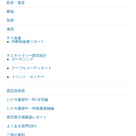
防音・遮音
断熱
気密
換気
ＲＣ改修
外断熱改修リポート
ＲＣギャラリー西宮紹介
ガーデニング
テーブルコーディネート
イベント・セミナー
固定資産税
ただ今建築中～RC住宅編
ただ今建築中～特殊建築物編
西宮展示場建築レポート
よくある質問Q&A
三和の素顔