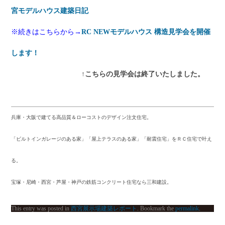
宮モデルハウス建築日記
※続きはこちらから→
RC NEWモデルハウス 構造見学会を開催
します！
↑こちらの見学会は終了いたしました。
兵庫・大阪で建てる高品質＆ローコストのデザイン注文住宅。
「ビルトインガレージのある家」「屋上テラスのある家」「耐震住宅」をＲＣ住宅で叶え
る。
宝塚・尼崎・西宮・芦屋・神戸の鉄筋コンクリート住宅なら三和建設。
This entry was posted in
西宮展示場建築レポート
. Bookmark the
permalink
.