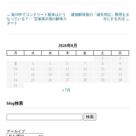
←
築10年でコンクリート躯体はどう
建物解体後の「滅失登記」費用をタ
なっている？･･･宝塚展示場の解体ス
ダにする方法
→
タート
2026年8月
月
火
水
木
金
土
日
1
2
3
4
5
6
7
8
9
10
11
12
13
14
15
16
17
18
19
20
21
22
23
24
25
26
27
28
29
30
31
« 7月
blog検索
アーカイブ