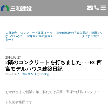
←
築10年でコンクリート躯体はどう
建物解体後の「滅失登記」費用をタ
なっている？･･･宝塚展示場の解体ス
ダにする方法
→
タート
2016.02.27
2階のコンクリートを打ちました･･･RC西
宮モデルハウス建築日記
Posted on
2016年2月27日
by
rc-blog
おかげさまで創業51年。私たちは兵庫・宝塚の鉄筋コンクリー
ト技術者集団です。