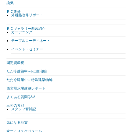
換気
ＲＣ改修
外断熱改修リポート
ＲＣギャラリー西宮紹介
ガーデニング
テーブルコーディネート
イベント・セミナー
固定資産税
ただ今建築中～RC住宅編
ただ今建築中～特殊建築物編
西宮展示場建築レポート
よくある質問Q&A
三和の素顔
スタッフ奮闘記
気になる地震
家づくりスケジュール