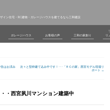
ザイン住宅・RC建物・ガレージハウスを建てるなら三和建設
ガレージハウス
お客様の声
三和の家創り
リ
申告はお済み
次々と型枠建て込み中です！･･･「ＲＣの家」西宮モデル現場リ
ポート
→
・・・西宮夙川マンション建築中