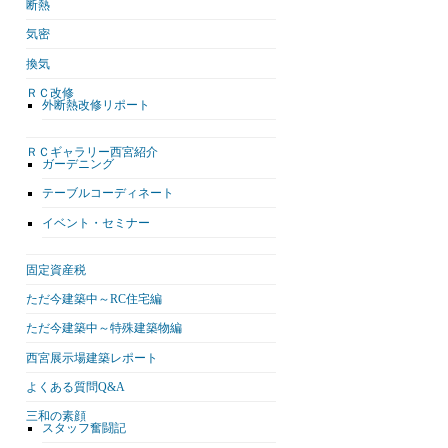
断熱
気密
換気
ＲＣ改修
外断熱改修リポート
ＲＣギャラリー西宮紹介
ガーデニング
テーブルコーディネート
イベント・セミナー
固定資産税
ただ今建築中～RC住宅編
ただ今建築中～特殊建築物編
西宮展示場建築レポート
よくある質問Q&A
三和の素顔
スタッフ奮闘記