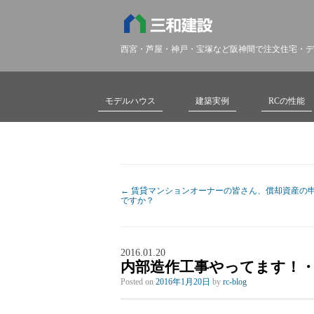
西宮・芦屋・神戸・宝塚など阪神間で注文住宅・デ
モデルハウス
建築実例
RCの性能
←
賃貸マンションオーナーの皆さん、償却資産の
ですか？
2016.01.20
内部造作工事やってます！
Posted on
2016年1月20日
by
rc-blog