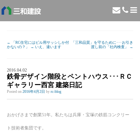
←
「RC住宅にはビル用サッシしか付
「三和品質」を守るために･･･お引き
かないの？」 → いえ、違います
渡し前の「社内検査」
→
2016.04.02
鉄骨デザイン階段とペントハウス･･･ＲＣ
ギャラリー西宮 建築日記
Posted on
2016年4月2日
by
rc-blog
おかげさまで創業51年。私たちは兵庫・宝塚の鉄筋コンクリー
ト技術者集団です。