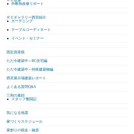
外断熱改修リポート
ＲＣギャラリー西宮紹介
ガーデニング
テーブルコーディネート
イベント・セミナー
固定資産税
ただ今建築中～RC住宅編
ただ今建築中～特殊建築物編
西宮展示場建築レポート
よくある質問Q&A
三和の素顔
スタッフ奮闘記
気になる地震
家づくりスケジュール
家創りの税金・融資