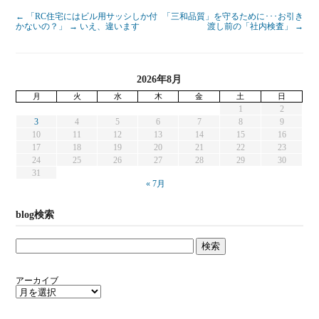
←
「RC住宅にはビル用サッシしか付
「三和品質」を守るために･･･お引き
かないの？」 → いえ、違います
渡し前の「社内検査」
→
2026年8月
月
火
水
木
金
土
日
1
2
3
4
5
6
7
8
9
10
11
12
13
14
15
16
17
18
19
20
21
22
23
24
25
26
27
28
29
30
31
« 7月
blog検索
アーカイブ